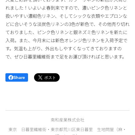
れました！いよいよ春到来ですので、濃いピンク色リネンと
扱いやすい濃紺色リネン、そしてシックな衣類やエプロンな
どに合いそうな淡炭色リネンの3色が新色で、その他売り切れ
ておりました、ピンク色リネンと銀ネズミ色リネンを新たに
入荷。また、今月末には新色オレンジ色リネンを入荷予定で
す。気温も上がり、外出もしやすくなってきておりますの
で、ぜひ日暮里繊維街まで足をお運び頂ければと思います。
Share
南和産業株式会社
東京 日暮里繊維街・東京都荒川区東日暮里 生地問屋（麻・