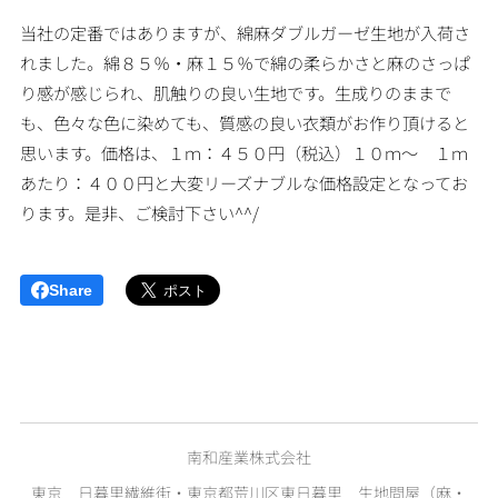
当社の定番ではありますが、綿麻ダブルガーゼ生地が入荷さ
れました。綿８５％・麻１５％で綿の柔らかさと麻のさっぱ
り感が感じられ、肌触りの良い生地です。生成りのままで
も、色々な色に染めても、質感の良い衣類がお作り頂けると
思います。価格は、１ｍ：４５０円（税込）１０ｍ～ １ｍ
あたり：４００円と大変リーズナブルな価格設定となってお
ります。是非、ご検討下さい^^/
Share
南和産業株式会社
東京 日暮里繊維街・東京都荒川区東日暮里 生地問屋（麻・