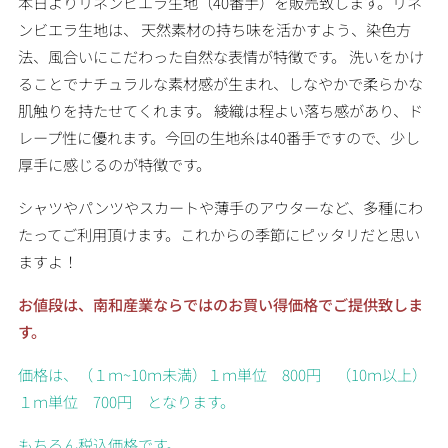
本日よりリネンビエラ生地（40番手）を販売致します。リネ
ンビエラ生地は、 天然素材の持ち味を活かすよう、染色方
法、風合いにこだわった自然な表情が特徴です。 洗いをかけ
ることでナチュラルな素材感が生まれ、しなやかで柔らかな
肌触りを持たせてくれます。 綾織は程よい落ち感があり、ド
レープ性に優れます。今回の生地糸は40番手ですので、少し
厚手に感じるのが特徴です。
シャツやパンツやスカートや薄手のアウターなど、多種にわ
たってご利用頂けます。これからの季節にピッタリだと思い
ますよ！
お値段は、南和産業ならではのお買い得価格でご提供致しま
す。
価格は、（１ｍ~10ｍ未満）１ｍ単位 800円 （10ｍ以上）
１ｍ単位 700円 となります。
もちろん税込価格です。